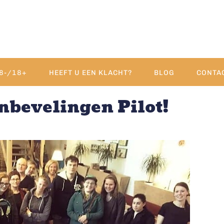
8-/18+
HEEFT U EEN KLACHT?
BLOG
CONTA
nbevelingen Pilot!