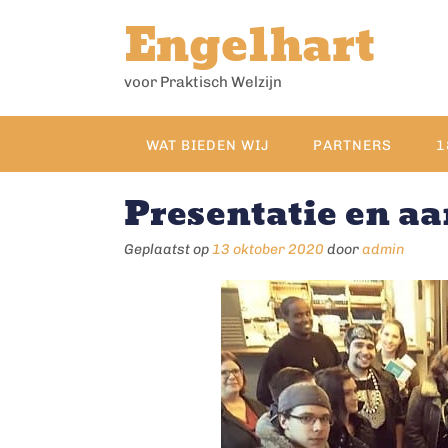
Doorgaan
Engelhart
naar
inhoud
voor Praktisch Welzijn
WAT BIEDEN WIJ
PARTNERS
1
Presentatie en aa
Geplaatst op
13 oktober 2020
door
admin