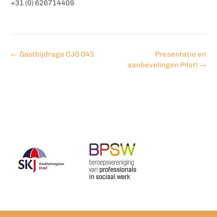
+31 (0) 626714409
Bericht
←
Gastbijdrage CJG 043
Presentatie en
navigatie
aanbevelingen Pilot!
→