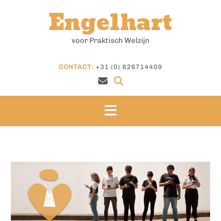
Doorgaan
Engelhart
naar
inhoud
voor Praktisch Welzijn
CONTACT:
+31 (0) 626714409